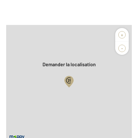
Afficher sur la carte :
+
Agence
Biens vendus
-
Demander la localisation
Vue globale
2
Surface totale : 50,8 m
2
Surface habitable : 50,8 m
Type d'appartement : F2
Étage : Rez-de-chaussée
Nombre de pièces : 2
[Voir le détail]
Année construction : 1992