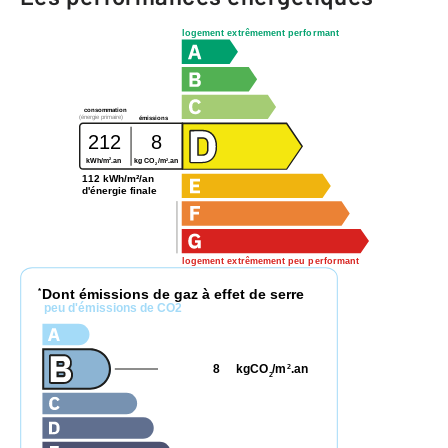
logement extrêmement performant
consommation
(énergie primaire)
émissions
212
8
2
2
kWh/m
.an
kg CO
/m
.an
2
112 kWh/m²/an
d'énergie finale
logement extrêmement peu performant
Dont émissions de gaz à effet de serre
*
peu d'émissions de CO2
8
kgCO
/m
.an
2
2