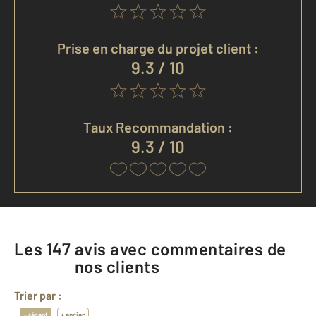
Prise en charge du projet client :
9.3 / 10
Taux Recommandation :
9.3 / 10
Les
147
avis avec commentaires de
nos clients
Trier par :
+ récent
+ ancien