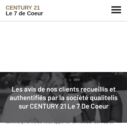
CENTURY 21
Le 7 de Coeur
Agence immobilière
Avis de nos clients
Les avis de nos clients recueillis et
CENTURY 21 Le 7 De Coeur
: nos
authentifiés par la société qualitelis
clients donnent leurs avis
sur
CENTURY 21 Le 7 De Coeur
Notre agence CENTURY 21 Le 7 de Coeur s’est fixée
comme priorité de vous apporter le meilleur service et