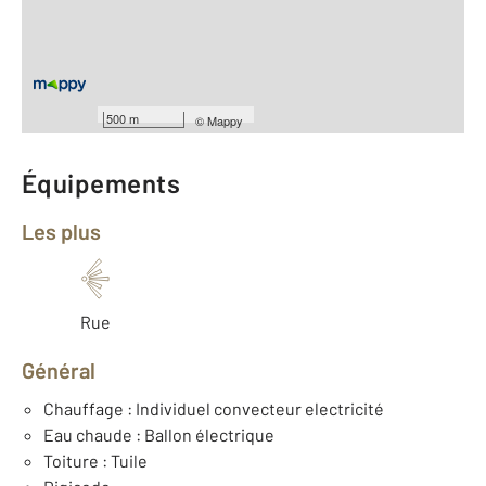
Type d'appartement : Studio
ème
Étage : 2
Nombre de pièces : 1
[Voir le détail]
Type de construction : Traditionnelle
Année construction : 1900
500 m
©
Mappy
Équipements
Les plus
Rue
Général
Chauffage : Individuel convecteur electricité
Eau chaude : Ballon électrique
Toiture : Tuile