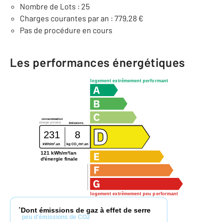
Nombre de Lots : 25
Charges courantes par an : 779,28 €
Pas de procédure en cours
Les performances énergétiques
logement extrêmement performant
consommation
(énergie primaire)
émissions
231
8
2
2
kWh/m
.an
kg CO
/m
.an
2
121 kWh/m²/an
d'énergie finale
logement extrêmement peu performant
Dont émissions de gaz à effet de serre
*
peu d'émissions de CO2