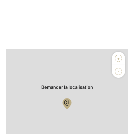
Afficher sur la carte :
+
Agence
Biens vendus
-
Demander la localisation
Vue globale
2
Surface totale : 23,8 m
2
Surface habitable : 23,8 m